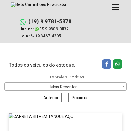
Pular
Filtrar busca
Limpar filtros
para
o
conteúdo
(19) 9 9781-5878
Junior :
19 9 9608-0072
Loja :
19 3467-4305
Todos os veículos do estoque.
Exibindo
1
-
12
de
59
Mais Recentes
Anterior
Próxima