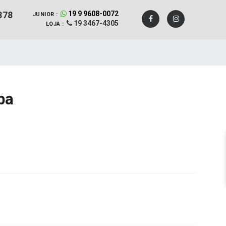
878
19 9 9608-0072
JUNIOR :
19 3467-4305
LOJA :
ba