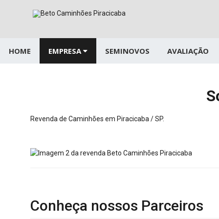
Pular
para
o
conteúdo
HOME
EMPRESA
SEMINOVOS
AVALIAÇÃO
S
Revenda de Caminhões em Piracicaba / SP.
Conheça nossos
Parceiros